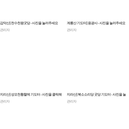
감악산] 천수천왕굿당 - 사진을 눌러주세요
계룡산 기도터] 용광사 - 사진을 눌러주세요
관리자
관리자
지리산] 성모천황할메 기도터 - 사진을 클릭해
지라산] 북소소리당 굿당 기도터 - 사진을 눌
주세요
러주세요
관리자
관리자