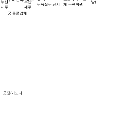
부산
부산
방)
무속실무 24시
체·무속학원
제주
제주
굿 물품업체
무속대학
청배 선생님 소개
법무상담
무속전문 부동산
유튜브 홈페이지 제작
세무상담
+
굿당/기도터