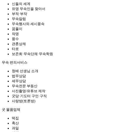
신들의 세계
유명 무속인을 찾아서
부적·부작
무속칼럼
무속행사와 세시풍속
꿈풀이
작명
풍수
관혼상제
타로
보존회·무속단체·무속학원
무속 편의서비스
청배 선생님 소개
법무상담
세무상담
무속전문 부동산
사진촬영/유튜브 제작
굿당·기도터 구인·구직
사랑방(토론방)
굿 물품업체
떡집
축산
과일