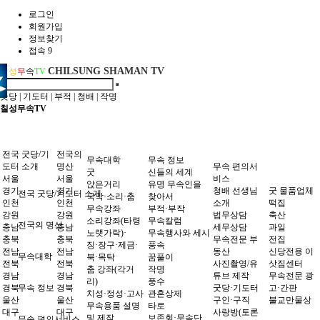
로그인
회원가입
정보찾기
접속 9
CHILSUNG SHAMAN TV
칠
성
무
속
TV
굿당
|
기도터
|
부적
|
청배
|
작명
칠성무속TV
전국 굿당/기
전국의
무속대학
무속 정보
도터 소개
명산
무속 편의서
굿
신들의 세계
서울
서울
비스
앉은거리
유명 무속인을
경기
경기
청배 선생님
굿 물품업체
전국 굿당/기도터 소개
국악·소리·춤
찾아서
인천
인천
소개
떡집
무속강좌
부적·부작
강원
강원
법무상담
축산
소리강좌(타령
무속칼럼
전국의 명산
충남
충남
세무상담
과일
노랫가락)·
무속행사와 세시
충북
충북
무속전문 부
전집
징·장구·제금·
풍속
전남
전남
동산
신당전용 이
무속대학
북·목탁
꿈풀이
전북
전북
사진촬영/유
삿짐센터
춤 강좌(각거
작명
경남
경남
튜브 제작
무속전문 광
리)
풍수
경북
무속 정보
경북
굿당·기도터
고·간판
치성·정성·고사
관혼상제
울산
울산
구인·구직
불교만물상
무속용품 설명
타로
대구
대구
사랑방(토론
및 제작
보존회·무속단
무속 편의서비스