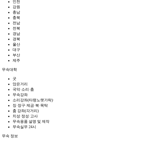
인천
강원
충남
충북
전남
전북
경남
경북
울산
대구
부산
제주
무속대학
굿
앉은거리
국악·소리·춤
무속강좌
소리강좌(타령노랫가락)·
징·장구·제금·북·목탁
춤 강좌(각거리)
치성·정성·고사
무속용품 설명 및 제작
무속실무 24시
무속 정보