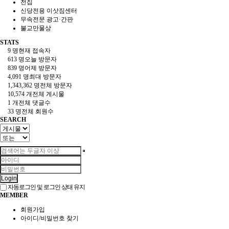
전집
신당전용 이삿짐센터
무속전문 광고·간판
불교만물상
STATS
9 명
현재 접속자
613 명
오늘 방문자
839 명
어제 방문자
4,091 명
최대 방문자
1,343,362 명
전체 방문자
10,574 개
전체 게시물
1 개
전체 댓글수
33 명
전체 회원수
SEARCH
Login
자동로그인 및 로그인 상태 유지
MEMBER
회원가입
아이디/비밀번호 찾기