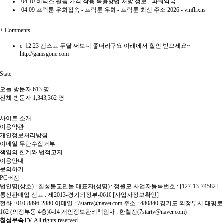
04.10
비닉스 필름 가격 작용 복용방법 처방 정보 - 파워약국
04.09
프릭툰 우회접속 - 프릭툰 우회 - 프릭툰 최신 주소 2026 - vmflrxns
+
Comments
e
12.23
겜스고 두달 써보니 좋더라구요 아래에서 할인 받으세요~
http://gamsgone.com
State
오늘 방문자
613 명
전체 방문자
1,343,362 명
사이트 소개
이용약관
개인정보처리방침
이메일 무단수집거부
책임의 한계와 법적고지
이용안내
문의하기
PC버전
법인명(상호) : 칠성불교만물 대표자(성명) : 정원모 사업자등록번호 : [127-13-74582]
통신판매업 신고 : 제2013-경기의정부-0610
[사업자정보확인]
전화 : 010-8896-2880 이메일 : 7startv@naver.com 주소 : 480840 경기도 의정부시 태평로
162 (의정부동 4층)6-14 개인정보관리책임자 : 한철진(7startv@naver.com)
칠성무속TV
All rights reserved.