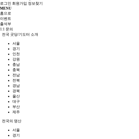
로그인
회원가입
정보찾기
MENU
홈으로
이벤트
출석부
1:1 문의
전국 굿당/기도터 소개
서울
경기
인천
강원
충남
충북
전남
전북
경남
경북
울산
대구
부산
제주
전국의 명산
서울
경기