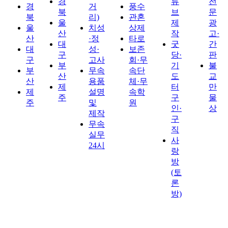
경
튜
전
경
거
풍수
북
브
문
북
리)
관혼
울
제
광
울
치성
상제
산
작
고·
산
·정
타로
대
굿
간
대
성·
보존
구
당·
판
구
고사
회·무
부
기
불
부
무속
속단
산
도
교
산
용품
체·무
제
터
만
제
설명
속학
주
구
물
주
및
원
인·
상
제작
구
무속
직
실무
사
24시
랑
방
(토
론
방)