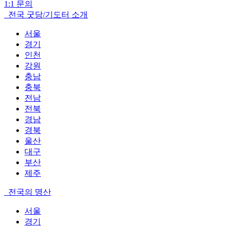
1:1 문의
전국 굿당/기도터 소개
서울
경기
인천
강원
충남
충북
전남
전북
경남
경북
울산
대구
부산
제주
전국의 명산
서울
경기