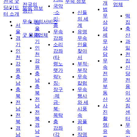
전국 굿
무속 정보
개
전국의
업체
국악
당/기도
무속 정보
법
명산
·소
신들
터 소개
무
떡
리·
의 세
무속 편의서비스
서
상
집
서
춤
계
울
담
축
울
무속
유명
굿 물품업체
경
세
산
경
강좌
무속
기
무
과
기
소리
인을
인
상
일
인
강좌
찾아
천
담
전
천
(타
서
강
무
집
강
령노
부적·
원
속
신
원
랫가
부작
충
전
당
충
락)·
무속
남
문
전
남
징·
칼럼
충
부
용
충
장구
무속
북
동
이
북
·제
행사
전
산
삿
전
금·
와 세
남
사
짐
남
북·
시풍
전
진
센
전
목탁
속
북
촬
터
북
춤
꿈풀
경
영/
무
경
강좌
이
남
유
속
남
(각
작명