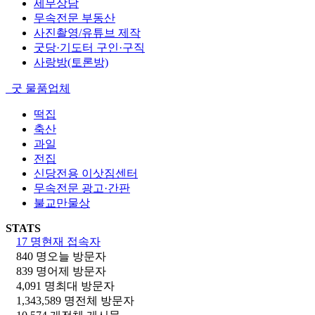
세무상담
무속전문 부동산
사진촬영/유튜브 제작
굿당·기도터 구인·구직
사랑방(토론방)
굿 물품업체
떡집
축산
과일
전집
신당전용 이삿짐센터
무속전문 광고·간판
불교만물상
STATS
17 명
현재 접속자
840 명
오늘 방문자
839 명
어제 방문자
4,091 명
최대 방문자
1,343,589 명
전체 방문자