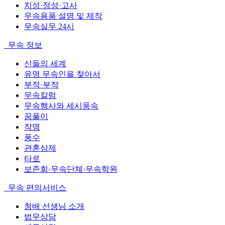
치성·정성·고사
무속용품 설명 및 제작
무속실무 24시
무속 정보
신들의 세계
유명 무속인을 찾아서
부적·부작
무속칼럼
무속행사와 세시풍속
꿈풀이
작명
풍수
관혼상제
타로
보존회·무속단체·무속학원
무속 편의서비스
청배 선생님 소개
법무상담