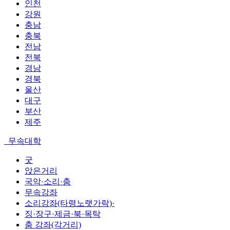
인천
강원
충남
충북
전남
전북
경남
경북
울산
대구
부산
제주
무속대학
굿
앉은거리
국악·소리·춤
무속강좌
소리강좌(타령노랫가락)·
징·장구·제금·북·목탁
춤 강좌(각거리)