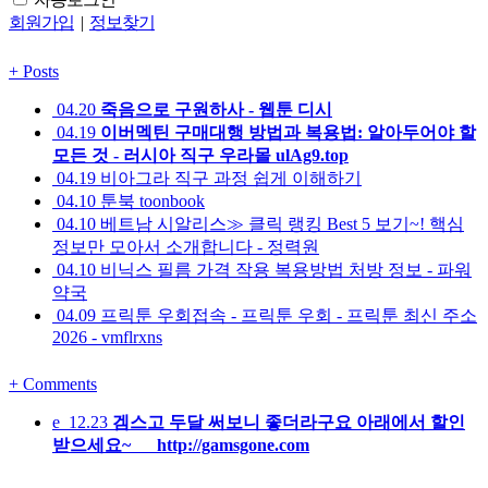
회원가입
|
정보찾기
+
Posts
04.20
죽음으로 구원하사 - 웹툰 디시
04.19
이버멕틴 구매대행 방법과 복용법: 알아두어야 할
모든 것 - 러시아 직구 우라몰 ulAg9.top
04.19
비아그라 직구 과정 쉽게 이해하기
04.10
툰북 toonbook
04.10
베트남 시알리스≫ 클릭 랭킹 Best 5 보기~! 핵심
정보만 모아서 소개합니다 - 정력원
04.10
비닉스 필름 가격 작용 복용방법 처방 정보 - 파워
약국
04.09
프릭툰 우회접속 - 프릭툰 우회 - 프릭툰 최신 주소
2026 - vmflrxns
+
Comments
e
12.23
겜스고 두달 써보니 좋더라구요 아래에서 할인
받으세요~ http://gamsgone.com