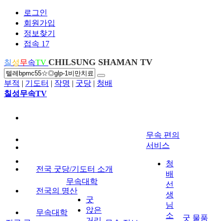
로그인
회원가입
정보찾기
접속 17
CHILSUNG SHAMAN TV
칠
성
무
속
TV
부적
|
기도터
|
작명
|
굿당
|
청배
칠성무속TV
무속 편의
서비스
청
전국 굿당/기도터 소개
배
무속대학
선
전국의 명산
생
굿
님
앉은
무속대학
소
굿 물품
거리