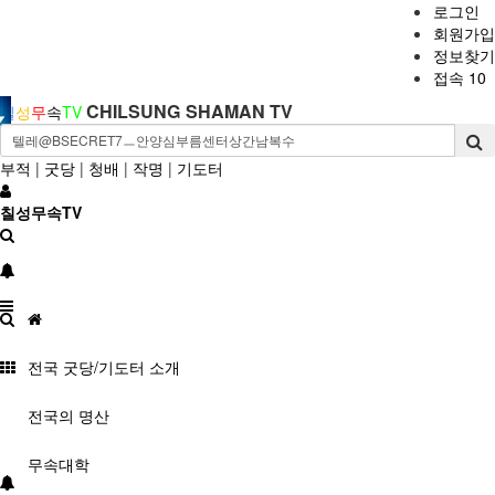
로그인
회원가입
정보찾기
접속 10
CHILSUNG SHAMAN TV
칠
성
무
속
TV
부적
|
굿당
|
청배
|
작명
|
기도터
칠성무속TV
전국 굿당/기도터 소개
전국의 명산
무속대학