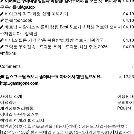
이버멕틴 구매대행 방법과 복용법: 알아두어야 할 모든 것 - 러시아 직
04.19
구 우라몰 ulAg9.top
비아그라 직구 과정 쉽게 이해하기
04.19
툰북 toonbook
04.10
베트남 시알리스≫ 클릭 랭킹 Best 5 보기~! 핵심 정보만 모아서
04.10
소개합니다 - 정력원
비닉스 필름 가격 작용 복용방법 처방 정보 - 파워약국
04.10
프릭툰 우회접속 - 프릭툰 우회 - 프릭툰 최신 주소 2026 -
04.09
vmflrxns
Comments
+
겜스고 두달 써보니 좋더라구요 아래에서 할인 받으세요~
e
12.23
http://gamsgone.com
사이트 소개
이용안내
이용약관
문의하기
개인정보처리방침
PC버전
이메일 무단수집거부
책임의 한계와 법적고지
법인명(상호) : 칠성불교만물 대표자(성명) : 정원모 사업자등록번호 :
[127-13-74582] 통신판매업 신고 : 제2013-경기의정부-0610
[사업자정