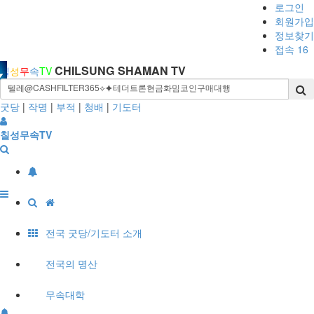
로그인
회원가입
정보찾기
접속 16
CHILSUNG SHAMAN TV
칠
성
무
속
TV
굿당
|
작명
|
부적
|
청배
|
기도터
칠성무속TV
전국 굿당/기도터 소개
전국의 명산
무속대학