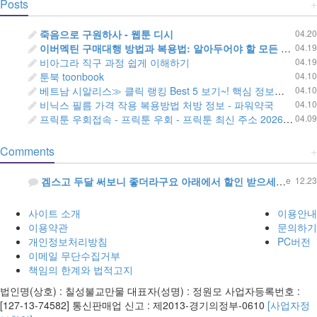
Posts
+
죽음으로 구원하사 - 웹툰 디시
04.20
이버멕틴 구매대행 방법과 복용법: 알아두어야 할 모든 것 - 러시아 직구 우라몰 ulAg9.top
04.19
비아그라 직구 과정 쉽게 이해하기
04.19
툰북 toonbook
04.10
베트남 시알리스≫ 클릭 랭킹 Best 5 보기~! 핵심 정보만 모아서 소개합니다 - 정력원
04.10
비닉스 필름 가격 작용 복용방법 처방 정보 - 파워약국
04.10
프릭툰 우회접속 - 프릭툰 우회 - 프릭툰 최신 주소 2026 - vmflrxns
04.09
Comments
+
겜스고 두달 써보니 좋더라구요 아래에서 할인 받으세요~ http://gamsgone.com
e
12.23
사이트 소개
이용안내
이용약관
문의하기
개인정보처리방침
PC버전
이메일 무단수집거부
책임의 한계와 법적고지
법인명(상호) : 칠성불교만물 대표자(성명) : 정원모 사업자등록번호 :
[127-13-74582] 통신판매업 신고 : 제2013-경기의정부-0610
[사업자정