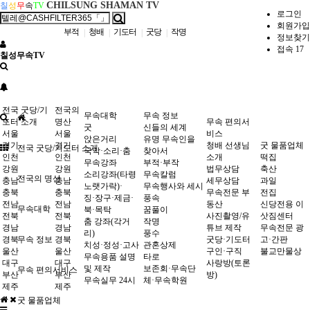
CHILSUNG SHAMAN TV
칠
성
무
속
TV
로그인
회원가입
부적
청배
기도터
굿당
작명
|
|
|
|
정보찾기
접속 17
칠성무속TV
전국 굿당/기
전국의
무속대학
무속 정보
도터 소개
명산
무속 편의서
굿
신들의 세계
서울
서울
비스
앉은거리
유명 무속인을
경기
경기
청배 선생님
굿 물품업체
전국 굿당/기도터 소개
국악·소리·춤
찾아서
인천
인천
소개
떡집
무속강좌
부적·부작
강원
강원
법무상담
축산
소리강좌(타령
무속칼럼
전국의 명산
충남
충남
세무상담
과일
노랫가락)·
무속행사와 세시
충북
충북
무속전문 부
전집
징·장구·제금·
풍속
전남
전남
동산
신당전용 이
무속대학
북·목탁
꿈풀이
전북
전북
사진촬영/유
삿짐센터
춤 강좌(각거
작명
경남
경남
튜브 제작
무속전문 광
리)
풍수
경북
무속 정보
경북
굿당·기도터
고·간판
치성·정성·고사
관혼상제
울산
울산
구인·구직
불교만물상
무속용품 설명
타로
대구
대구
사랑방(토론
및 제작
보존회·무속단
무속 편의서비스
부산
부산
방)
무속실무 24시
체·무속학원
제주
제주
굿 물품업체