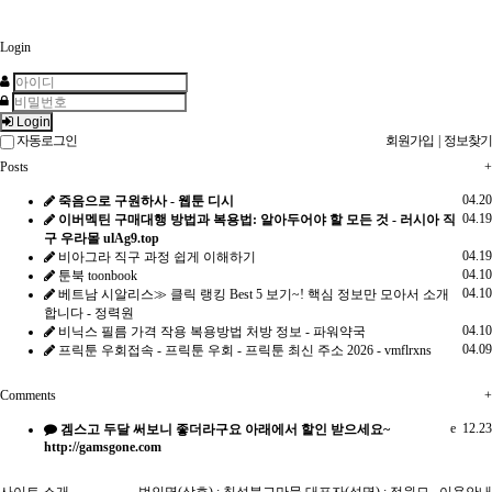
Login
Login
자동로그인
회원가입
|
정보찾기
Posts
+
04.20
죽음으로 구원하사 - 웹툰 디시
04.19
이버멕틴 구매대행 방법과 복용법: 알아두어야 할 모든 것 - 러시아 직
구 우라몰 ulAg9.top
04.19
비아그라 직구 과정 쉽게 이해하기
04.10
툰북 toonbook
04.10
베트남 시알리스≫ 클릭 랭킹 Best 5 보기~! 핵심 정보만 모아서 소개
합니다 - 정력원
04.10
비닉스 필름 가격 작용 복용방법 처방 정보 - 파워약국
04.09
프릭툰 우회접속 - 프릭툰 우회 - 프릭툰 최신 주소 2026 - vmflrxns
Comments
+
e
12.23
겜스고 두달 써보니 좋더라구요 아래에서 할인 받으세요~
http://gamsgone.com