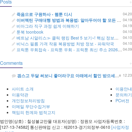
Posts
+
죽음으로 구원하사 - 웹툰 디시
04.20
이버멕틴 구매대행 방법과 복용법: 알아두어야 할 모든 것 - 러시아 직구 우라몰 ulAg9.top
04.19
비아그라 직구 과정 쉽게 이해하기
04.19
툰북 toonbook
04.10
베트남 시알리스≫ 클릭 랭킹 Best 5 보기~! 핵심 정보만 모아서 소개합니다 - 정력원
04.10
비닉스 필름 가격 작용 복용방법 처방 정보 - 파워약국
04.10
프릭툰 우회접속 - 프릭툰 우회 - 프릭툰 최신 주소 2026 - vmflrxns
04.09
Comments
+
겜스고 두달 써보니 좋더라구요 아래에서 할인 받으세요~ http://gamsgone.com
e
12.23
사이트 소개
이용안내
이용약관
문의하기
개인정보처리방침
PC버전
이메일 무단수집거부
책임의 한계와 법적고지
법인명(상호) : 칠성불교만물 대표자(성명) : 정원모 사업자등록번호 :
[127-13-74582] 통신판매업 신고 : 제2013-경기의정부-0610
[사업자정