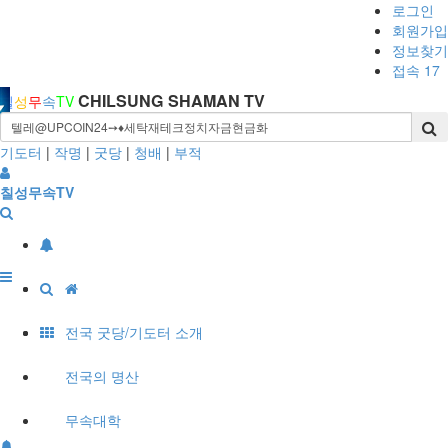
로그인
회원가입
정보찾기
접속 17
CHILSUNG SHAMAN TV
칠
성
무
속
TV
기도터
|
작명
|
굿당
|
청배
|
부적
칠성무속TV
전국 굿당/기도터 소개
전국의 명산
무속대학