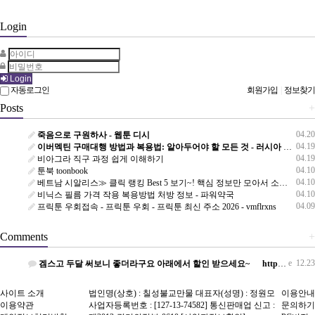
Login
Login
자동로그인
회원가입
|
정보찾기
Posts
+
04.20
죽음으로 구원하사 - 웹툰 디시
04.19
이버멕틴 구매대행 방법과 복용법: 알아두어야 할 모든 것 - 러시아 직구 우라몰 ulAg9.top
04.19
비아그라 직구 과정 쉽게 이해하기
04.10
툰북 toonbook
04.10
베트남 시알리스≫ 클릭 랭킹 Best 5 보기~! 핵심 정보만 모아서 소개합니다 - 정력원
04.10
비닉스 필름 가격 작용 복용방법 처방 정보 - 파워약국
04.09
프릭툰 우회접속 - 프릭툰 우회 - 프릭툰 최신 주소 2026 - vmflrxns
Comments
+
e
12.23
겜스고 두달 써보니 좋더라구요 아래에서 할인 받으세요~ http://gamsgone.com
사이트 소개
법인명(상호) : 칠성불교만물 대표자(성명) : 정원모
이용안내
이용약관
사업자등록번호 : [127-13-74582] 통신판매업 신고 :
문의하기