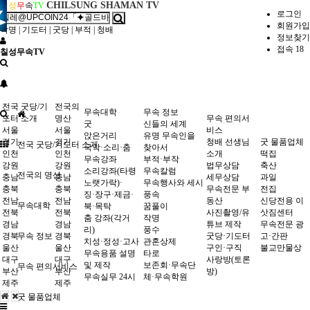
CHILSUNG SHAMAN TV
칠
성
무
속
TV
로그인
회원가입
작명
|
기도터
|
굿당
|
부적
|
청배
정보찾기
접속 18
칠성무속TV
전국 굿당/기
전국의
무속대학
무속 정보
도터 소개
명산
무속 편의서
굿
신들의 세계
서울
서울
비스
앉은거리
유명 무속인을
경기
경기
청배 선생님
굿 물품업체
전국 굿당/기도터 소개
국악·소리·춤
찾아서
인천
인천
소개
떡집
무속강좌
부적·부작
강원
강원
법무상담
축산
소리강좌(타령
무속칼럼
전국의 명산
충남
충남
세무상담
과일
노랫가락)·
무속행사와 세시
충북
충북
무속전문 부
전집
징·장구·제금·
풍속
전남
전남
동산
신당전용 이
무속대학
북·목탁
꿈풀이
전북
전북
사진촬영/유
삿짐센터
춤 강좌(각거
작명
경남
경남
튜브 제작
무속전문 광
리)
풍수
경북
무속 정보
경북
굿당·기도터
고·간판
치성·정성·고사
관혼상제
울산
울산
구인·구직
불교만물상
무속용품 설명
타로
대구
대구
사랑방(토론
및 제작
보존회·무속단
무속 편의서비스
부산
부산
방)
무속실무 24시
체·무속학원
제주
제주
굿 물품업체