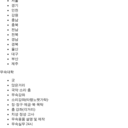
서울
경기
인천
강원
충남
충북
전남
전북
경남
경북
울산
대구
부산
제주
무속대학
굿
앉은거리
국악·소리·춤
무속강좌
소리강좌(타령노랫가락)·
징·장구·제금·북·목탁
춤 강좌(각거리)
치성·정성·고사
무속용품 설명 및 제작
무속실무 24시