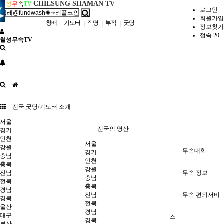
CHILSUNG SHAMAN TV
칠
성
무
속
TV
로그인
회원가입
청배
기도터
작명
부적
굿당
|
|
|
|
정보찾기
접속 20
칠성무속TV
전국 굿당/기도터 소개
서울
전국의 명산
경기
인천
서울
강원
무속대학
경기
충남
인천
충북
강원
전남
무속 정보
충남
전북
충북
경남
전남
무속 편의서비
경북
전북
울산
경남
대구
스
경북