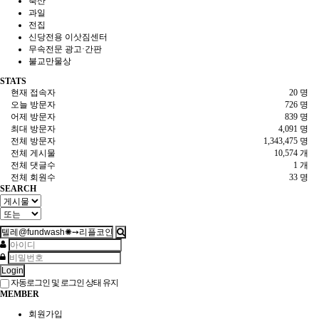
축산
과일
전집
신당전용 이삿짐센터
무속전문 광고·간판
불교만물상
STATS
현재 접속자
20 명
오늘 방문자
726 명
어제 방문자
839 명
최대 방문자
4,091 명
전체 방문자
1,343,475 명
전체 게시물
10,574 개
전체 댓글수
1 개
전체 회원수
33 명
SEARCH
Login
자동로그인 및 로그인 상태 유지
MEMBER
회원가입