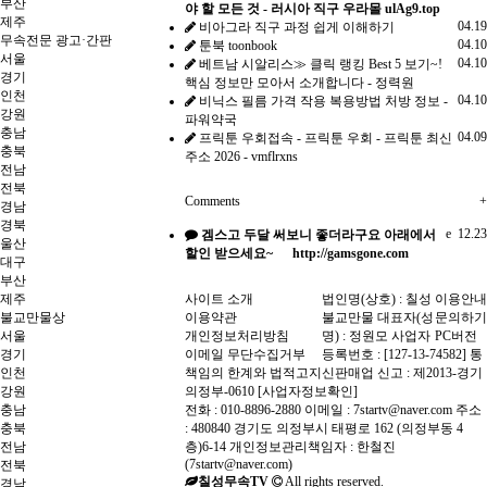
부산
야 할 모든 것 - 러시아 직구 우라몰 ulAg9.top
제주
04.19
비아그라 직구 과정 쉽게 이해하기
무속전문 광고·간판
04.10
툰북 toonbook
서울
04.10
베트남 시알리스≫ 클릭 랭킹 Best 5 보기~!
경기
핵심 정보만 모아서 소개합니다 - 정력원
인천
04.10
비닉스 필름 가격 작용 복용방법 처방 정보 -
강원
파워약국
충남
04.09
프릭툰 우회접속 - 프릭툰 우회 - 프릭툰 최신
충북
주소 2026 - vmflrxns
전남
전북
Comments
+
경남
경북
e
12.23
겜스고 두달 써보니 좋더라구요 아래에서
울산
할인 받으세요~ http://gamsgone.com
대구
부산
제주
사이트 소개
법인명(상호) : 칠성
이용안내
불교만물상
이용약관
불교만물 대표자(성
문의하기
서울
개인정보처리방침
명) : 정원모 사업자
PC버전
경기
이메일 무단수집거부
등록번호 : [127-13-74582] 통
인천
책임의 한계와 법적고지
신판매업 신고 : 제2013-경기
강원
의정부-0610
[사업자정보확인]
충남
전화 : 010-8896-2880 이메일 : 7startv@naver.com 주소
충북
: 480840 경기도 의정부시 태평로 162 (의정부동 4
전남
층)6-14 개인정보관리책임자 : 한철진
(7startv@naver.com)
전북
칠성무속TV
All rights reserved.
경남