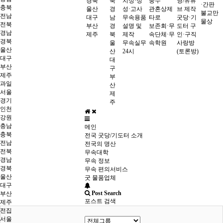
경북
북
치성·정
풍수
영/유튜
·간판
충북
울산
경
성·고사
관혼상제
브 제작
불교만
전남
대구
남
무속용품
타로
굿당·기
물상
전북
부산
경
설명 및
보존회·무
도터 구
경남
제주
북
제작
속단체·무
인·구직
경북
울
무속실무
속학원
사랑방
울산
산
24시
(토론방)
대구
대
부산
구
제주
부
과일
산
서울
제
경기
주
인천
강원
충남
메인
충북
전국 굿당/기도터 소개
전남
전국의 명산
전북
무속대학
경남
무속 정보
경북
무속 편의서비스
울산
굿 물품업체
대구
Post Search
부산
포스트 검색
제주
전집
서울