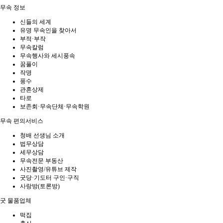
무속 정보
신들의 세계
유명 무속인을 찾아서
부적·부작
무속칼럼
무속행사와 세시풍속
꿈풀이
작명
풍수
관혼상제
타로
보존회·무속단체·무속학원
무속 편의서비스
청배 선생님 소개
법무상담
세무상담
무속전문 부동산
사진촬영/유튜브 제작
굿당·기도터 구인·구직
사랑방(토론방)
굿 물품업체
떡집