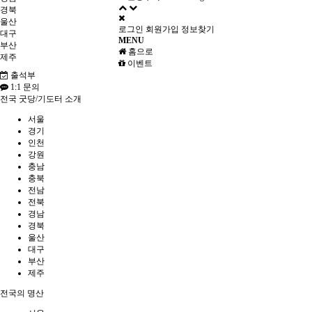
경북
울산
로그인
회원가입
정보찾기
대구
MENU
부산
홈으로
제주
이벤트
출석부
1:1 문의
전국 굿당/기도터 소개
서울
경기
인천
강원
충남
충북
전남
전북
경남
경북
울산
대구
부산
제주
전국의 명산