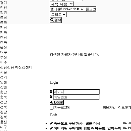
경기
인천
강원
충남
검색
충북
전남
전북
경남
경북
울산
대구
검색된 자료가 하나도 없습니다.
부산
제주
신당전용 이삿짐센터
서울
경기
인천
Login
강원
충남
충북
전남
Login
전북
자동로그인
회원가입
|
정보찾기
경남
Posts
+
경북
울산
04.20
죽음으로 구원하사 - 웹툰 디시
대구
04.19
이버멕틴 구매대행 방법과 복용법: 알아두어