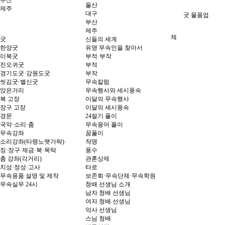
부산
울산
제주
대구
굿 물품업
부산
제주
체
굿
신들의 세계
한양굿
유명 무속인을 찾아서
이북굿
부적·부작
진오귀굿
부적
경기도굿·강원도굿
부작
씻김굿·별신굿
무속칼럼
앉은거리
무속행사와 세시풍속
북 고장
이달의 무속행사
장구 고장
이달의 세시풍속
경문
24절기 풀이
국악·소리·춤
무속용어 풀이
무속강좌
꿈풀이
소리강좌(타령노랫가락)·
작명
징·장구·제금·북·목탁
풍수
춤 강좌(각거리)
관혼상제
치성·정성·고사
타로
무속용품 설명 및 제작
보존회·무속단체·무속학원
무속실무 24시
청배 선생님 소개
남자 청배 선생님
여자 청배 선생님
악사 선생님
스님 청배