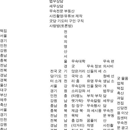
법무상담
세무상담
무속전문 부동산
사진촬영/유튜브 제작
굿당·기도터 구인·구직
사랑방(토론방)
떡집
전
서울
국
경기
의
인천
명
강원
산
충남
서
충북
울
무속대학
무속 편
전남
경
굿
무속 정보
의서비
전북
전국 굿
기
앉은거리
신들의 세
스
경남
당/기도
인
국악·소
계
청배 선
굿 물품
경북
터 소개
천
리·춤
유명 무속
생님 소
업체
울산
서울
강
무속강좌
인을 찾아
개
떡집
대구
경기
원
소리강좌
서
법무상
축산
부산
인천
충
(타령노
부적·부작
담
과일
제주
강원
남
랫가락)·
무속칼럼
세무상
전집
축산
충남
충
징·장구·
무속행사
담
신당전
서울
충북
북
제금·북·
와 세시풍
무속전
용 이삿
경기
전남
전
목탁
속
문 부동
짐센터
인천
전북
남
춤 강좌
꿈풀이
산
무속전
강원
경남
전
(각거리)
작명
사진촬
문 광고
충남