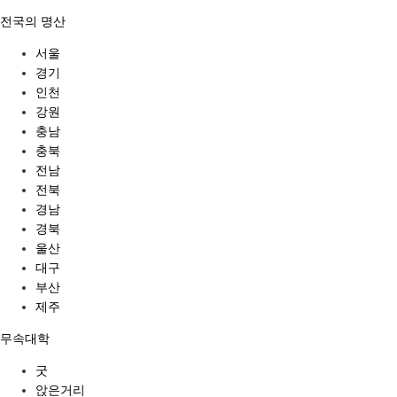
전국의 명산
서울
경기
인천
강원
충남
충북
전남
전북
경남
경북
울산
대구
부산
제주
무속대학
굿
앉은거리