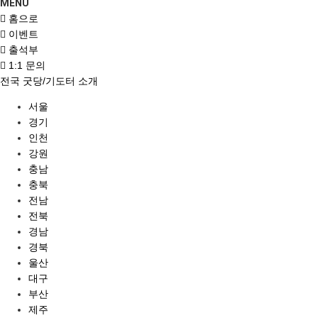
MENU
홈으로
이벤트
출석부
1:1 문의
전국 굿당/기도터 소개
서울
경기
인천
강원
충남
충북
전남
전북
경남
경북
울산
대구
부산
제주