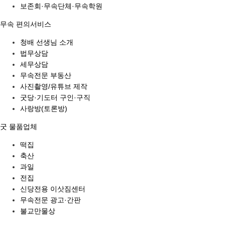
보존회·무속단체·무속학원
무속 편의서비스
청배 선생님 소개
법무상담
세무상담
무속전문 부동산
사진촬영/유튜브 제작
굿당·기도터 구인·구직
사랑방(토론방)
굿 물품업체
떡집
축산
과일
전집
신당전용 이삿짐센터
무속전문 광고·간판
불교만물상