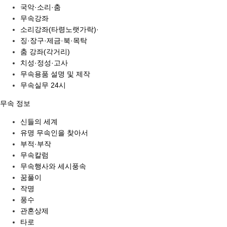
국악·소리·춤
무속강좌
소리강좌(타령노랫가락)·
징·장구·제금·북·목탁
춤 강좌(각거리)
치성·정성·고사
무속용품 설명 및 제작
무속실무 24시
무속 정보
신들의 세계
유명 무속인을 찾아서
부적·부작
무속칼럼
무속행사와 세시풍속
꿈풀이
작명
풍수
관혼상제
타로