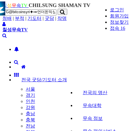
CHILSUNG SHAMAN TV
칠
성
무
속
TV
로그인
회원가입
청배
|
부적
|
기도터
|
굿당
|
작명
정보찾기
접속 16
칠성무속TV
전국 굿당/기도터 소개
서울
전국의 명산
경기
인천
무속대학
강원
충남
무속 정보
충북
전남