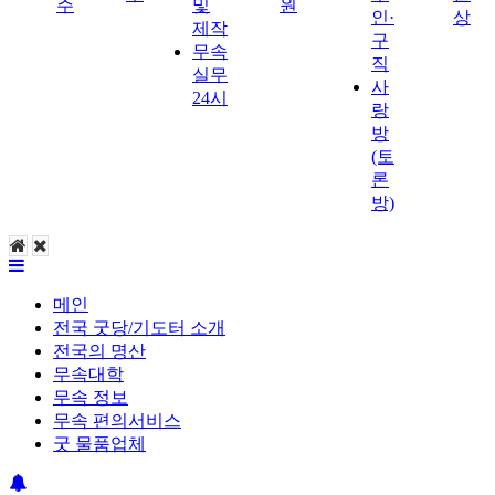
주
및
원
인·
상
제작
구
무속
직
실무
사
24시
랑
방
(토
론
방)
메인
전국 굿당/기도터 소개
전국의 명산
무속대학
무속 정보
무속 편의서비스
굿 물품업체