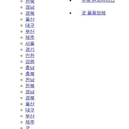
무속 편의서비스
전북
경남
굿 물품업체
경북
울산
대구
부산
제주
서울
경기
인천
강원
충남
충북
전남
전북
경남
경북
울산
대구
부산
제주
굿