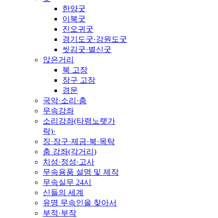
한양굿
이북굿
진오귀굿
경기도굿·강원도굿
씻김굿·별신굿
앉은거리
북 고장
장구 고장
경문
국악·소리·춤
무속강좌
소리강좌(타령노랫가
락)·
징·장구·제금·북·목탁
춤 강좌(각거리)
치성·정성·고사
무속용품 설명 및 제작
무속실무 24시
신들의 세계
유명 무속인을 찾아서
부적·부작