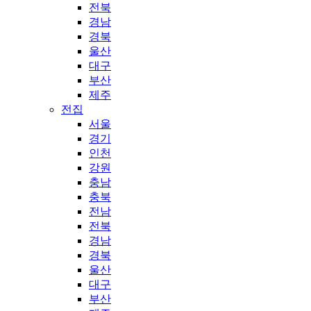
전북
경남
경북
울산
대구
부산
제주
전집
서울
경기
인천
강원
충남
충북
전남
전북
경남
경북
울산
대구
부산