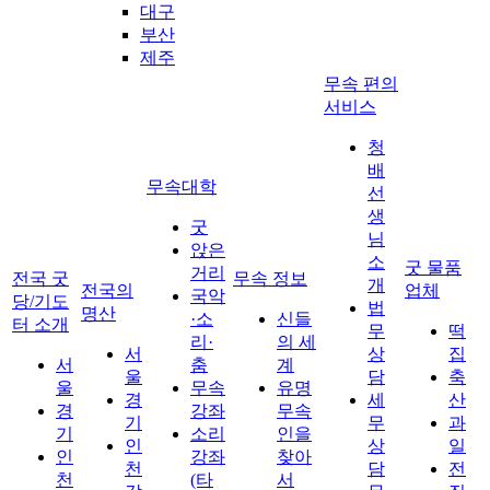
대구
부산
제주
무속 편의
서비스
청
배
무속대학
선
생
굿
님
앉은
소
굿 물품
거리
전국 굿
무속 정보
개
전국의
업체
국악
당/기도
법
명산
·소
신들
터 소개
무
떡
리·
의 세
서
상
집
서
춤
계
울
담
축
울
무속
유명
경
세
산
경
강좌
무속
기
무
과
기
소리
인을
인
상
일
인
강좌
찾아
천
담
전
천
(타
서