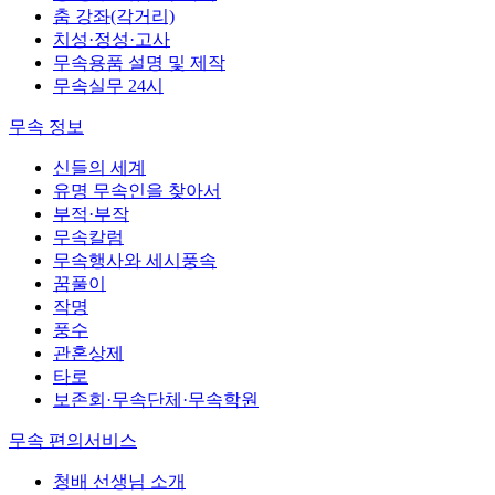
춤 강좌(각거리)
치성·정성·고사
무속용품 설명 및 제작
무속실무 24시
무속 정보
신들의 세계
유명 무속인을 찾아서
부적·부작
무속칼럼
무속행사와 세시풍속
꿈풀이
작명
풍수
관혼상제
타로
보존회·무속단체·무속학원
무속 편의서비스
청배 선생님 소개