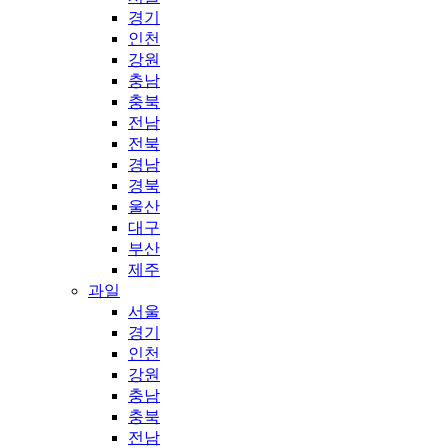
경기
인천
강원
충남
충북
전남
전북
경남
경북
울산
대구
부산
제주
과일
서울
경기
인천
강원
충남
충북
전남