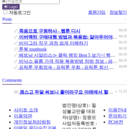
Login
회원가입
|
정보찾기
자동로그인
Posts
+
04.20
죽음으로 구원하사 - 웹툰 디시
04.19
이버멕틴 구매대행 방법과 복용법: 알아두어야 할 모든 것 - 러시아 직구 우라몰 ulAg9.top
04.19
비아그라 직구 과정 쉽게 이해하기
04.10
툰북 toonbook
04.10
베트남 시알리스≫ 클릭 랭킹 Best 5 보기~! 핵심 정보만 모아서 소개합니다 - 정력원
04.10
비닉스 필름 가격 작용 복용방법 처방 정보 - 파워약국
04.09
프릭툰 우회접속 - 프릭툰 우회 - 프릭툰 최신 주소 2026 - vmflrxns
Comments
+
e
12.23
겜스고 두달 써보니 좋더라구요 아래에서 할인 받으세요~ http://gamsgone.com
법인명(상호) : 칠
사이트 소개
이용안내
성불교만물 대표
이용약관
문의하기
자(성명) : 정원모
개인정보처리방침
PC버전
사업자등록번호 :
이메일 무단수집거부