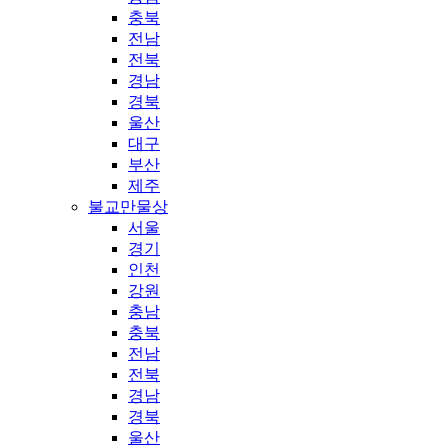
충북
전남
전북
경남
경북
울산
대구
부산
제주
불교만물상
서울
경기
인천
강원
충남
충북
전남
전북
경남
경북
울산