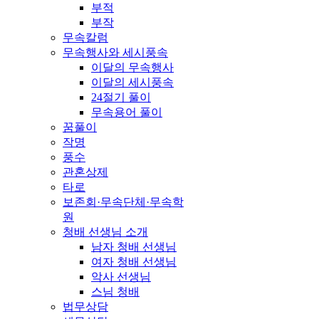
부적
부작
무속칼럼
무속행사와 세시풍속
이달의 무속행사
이달의 세시풍속
24절기 풀이
무속용어 풀이
꿈풀이
작명
풍수
관혼상제
타로
보존회·무속단체·무속학
원
청배 선생님 소개
남자 청배 선생님
여자 청배 선생님
악사 선생님
스님 청배
법무상담