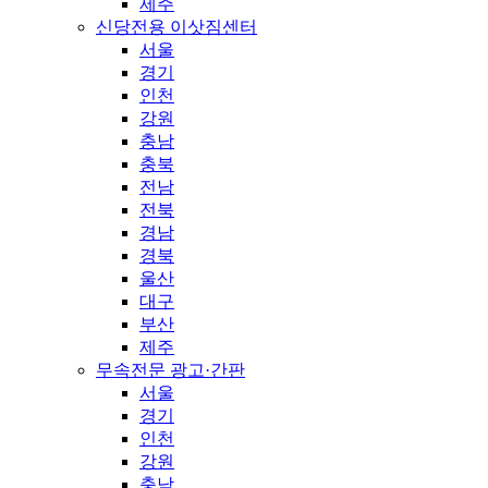
제주
신당전용 이삿짐센터
서울
경기
인천
강원
충남
충북
전남
전북
경남
경북
울산
대구
부산
제주
무속전문 광고·간판
서울
경기
인천
강원
충남