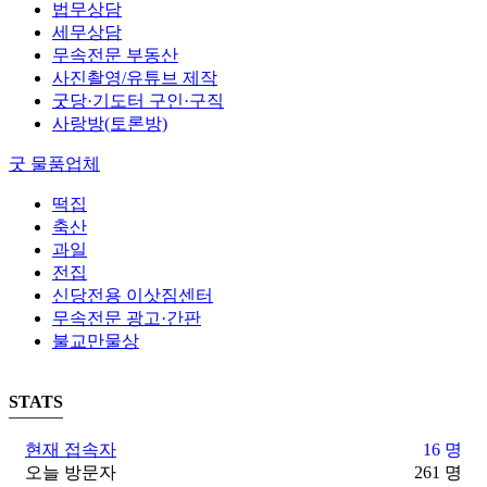
법무상담
세무상담
무속전문 부동산
사진촬영/유튜브 제작
굿당·기도터 구인·구직
사랑방(토론방)
굿 물품업체
떡집
축산
과일
전집
신당전용 이삿짐센터
무속전문 광고·간판
불교만물상
STATS
현재 접속자
16 명
오늘 방문자
261 명