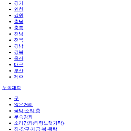
경기
인천
강원
충남
충북
전남
전북
경남
경북
울산
대구
부산
제주
무속대학
굿
앉은거리
국악·소리·춤
무속강좌
소리강좌(타령노랫가락)·
징·장구·제금·북·목탁