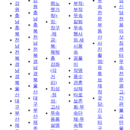
강
무
집
강
령노
부적·
원
속
신
원
랫가
부작
충
전
당
충
락)·
무속
남
문
전
남
징·
칼럼
충
부
용
충
장구
무속
북
동
이
북
·제
행사
전
산
삿
전
금·
와 세
남
사
짐
남
북·
시풍
전
진
센
전
목탁
속
북
촬
터
북
춤
꿈풀
경
영/
무
경
강좌
이
남
유
속
남
(각
작명
경
튜
전
경
거
풍수
북
브
문
북
리)
관혼
울
제
광
울
치성
상제
산
작
고·
산
·정
타로
대
굿
간
대
성·
보존
구
당·
판
구
고사
회·무
부
기
불
부
무속
속단
산
도
교
산
용품
체·무
제
터
만
제
설명
속학
주
구
물