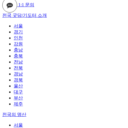
1:1 문의
전국 굿당/기도터 소개
서울
경기
인천
강원
충남
충북
전남
전북
경남
경북
울산
대구
부산
제주
전국의 명산
서울